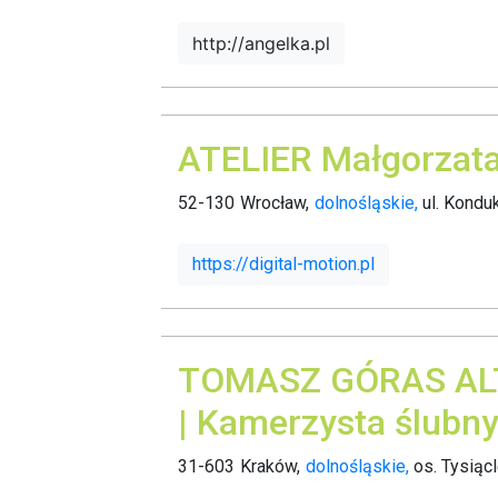
http://angelka.pl
ATELIER Małgorzat
52-130
Wrocław,
dolnośląskie,
ul. Kondu
https://digital-motion.pl
TOMASZ GÓRAS A
| Kamerzysta ślubn
31-603
Kraków,
dolnośląskie,
os. Tysiącl